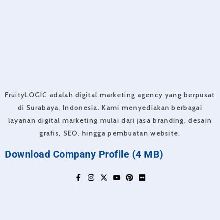
FruityLOGIC adalah digital marketing agency yang berpusat
di Surabaya, Indonesia. Kami menyediakan berbagai
layanan digital marketing mulai dari jasa branding, desain
grafis, SEO, hingga pembuatan website.
Download Company Profile (4 MB)
F
I
X
Y
P
F
a
n
-
o
i
l
c
s
t
u
n
i
e
t
w
t
t
c
b
a
i
u
e
k
o
g
t
b
r
r
o
r
t
e
e