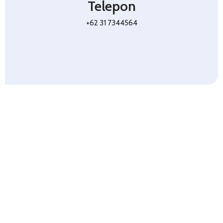
Telepon
+62 31 7344564