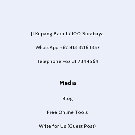
c
s
t
u
n
i
e
t
w
t
t
c
b
a
i
u
e
k
o
g
t
b
r
r
o
r
t
e
e
k
a
e
s
-
m
r
t
Jl Kupang Baru 1 / 100 Surabaya
f
WhatsApp
+62 813 3216 1357
Telephone +62 31 7344564
Media
Blog
Free Online Tools
Write for Us (Guest Post)