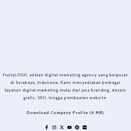
FruityLOGIC adalah digital marketing agency yang berpusat
di Surabaya, Indonesia. Kami menyediakan berbagai
layanan digital marketing mulai dari jasa branding, desain
grafis, SEO, hingga pembuatan website.
Download Company Profile (4 MB)
F
I
X
Y
P
F
a
n
-
o
i
l