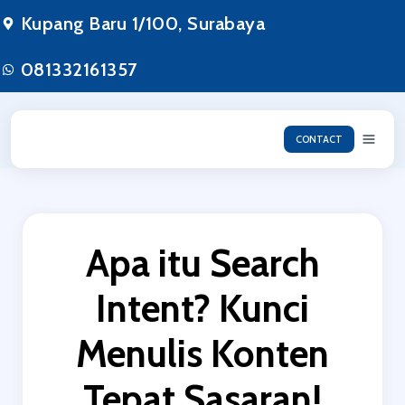
Lewati
Kupang Baru 1/100, Surabaya
ke
konten
081332161357
CONTACT
Apa itu Search
Intent? Kunci
Menulis Konten
Tepat Sasaran!