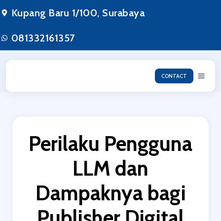
Lewati
Kupang Baru 1/100, Surabaya
ke
konten
081332161357
CONTACT
Perilaku Pengguna
LLM dan
Dampaknya bagi
Publisher Digital