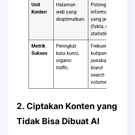
Unit
Halaman
Potongan
Konten
web yang
informasi
dioptimalkan.
yang jelas
(fakta, data,
statistik).
Metrik
Peringkat
Frekuensi
Sukses
kata kunci,
kutipan di
organic
jawaban AI,
traffic
.
brand
search
volume
.
2. Ciptakan Konten yang
Tidak Bisa Dibuat AI