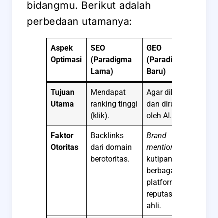
bidangmu. Berikut adalah
perbedaan utamanya:
Aspek
SEO
GEO
Optimasi
(Paradigma
(Paradigma
Lama)
Baru)
Tujuan
Mendapat
Agar dikutip
Utama
ranking tinggi
dan dirujuk
(klik).
oleh AI.
Faktor
Backlinks
Brand
Otoritas
dari domain
mentions
,
berotoritas.
kutipan di
berbagai
platform,
reputasi
ahli.