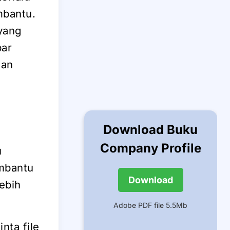
mbantu.
yang
bar
ian
Download Buku
Company Profile
u
embantu
Download
ebih
Adobe PDF file 5.5Mb
ta file