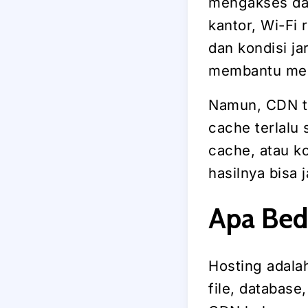
mengakses dari
kantor, Wi-Fi 
dan kondisi j
membantu menj
Namun, CDN te
cache terlalu 
cache, atau k
hasilnya bisa 
Apa Bed
Hosting adala
file, database