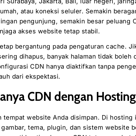
 Surabaya, Jakarta, Bali, luar negeri, jaring
rumah, atau koneksi seluler. Semakin beraga
aringan pengunjung, semakin besar peluang
aga akses website tetap stabil.
tap bergantung pada pengaturan cache. Ji
sering dihapus, banyak halaman tidak boleh d
onfigurasi CDN hanya diaktifkan tanpa peng
jauh dari ekspektasi.
anya CDN dengan Hosting
h tempat website Anda disimpan. Di hosting i
, gambar, tema, plugin, dan sistem website b