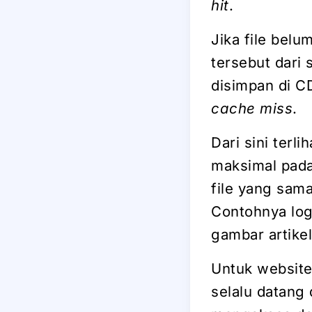
hit
.
Jika file belu
tersebut dari
disimpan di CD
cache miss
.
Dari sini terl
maksimal pada
file yang sam
Contohnya logo
gambar artikel
Untuk website 
selalu datang 