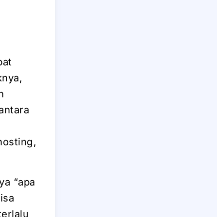
pat
knya,
n
antara
hosting,
nya “apa
isa
erlalu