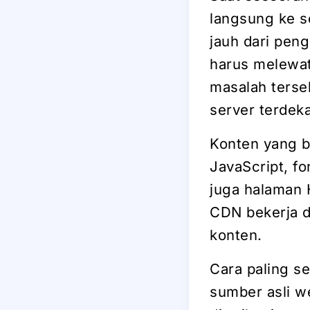
langsung ke s
jauh dari peng
harus melewat
masalah terse
server terdek
Konten yang bi
JavaScript, fo
juga halaman 
CDN bekerja d
konten.
Cara paling s
sumber asli w