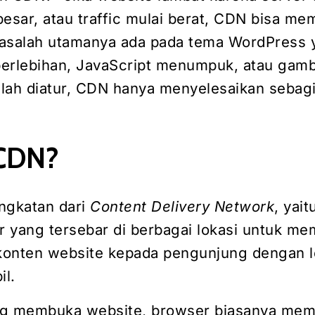
esar, atau traffic mulai berat, CDN bisa me
masalah utamanya ada pada tema WordPress 
 berlebihan, JavaScript menumpuk, atau gam
lah diatur, CDN hanya menyelesaikan sebag
 CDN?
ngkatan dari
Content Delivery Network
, yait
er yang tersebar di berbagai lokasi untuk m
onten website kepada pengunjung dengan l
il.
g membuka website, browser biasanya memin