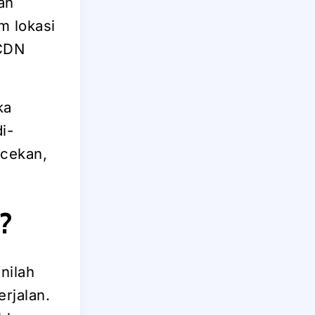
an
m lokasi
 CDN
ka
i-
ecekan,
?
nilah
erjalan.