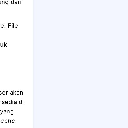
ung dari
. File
tuk
ser akan
rsedia di
 yang
cache