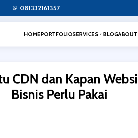
081332161357
HOME
PORTFOLIO
SERVICES
BLOG
ABOUT
Itu CDN dan Kapan Websi
Bisnis Perlu Pakai