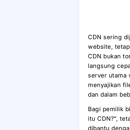
CDN sering di
website, tetap
CDN bukan to
langsung cepa
server utama
menyajikan fil
dan dalam beb
Bagi pemilik b
itu CDN?”, te
dibantu denga