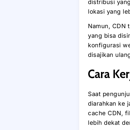
distribusi ya
lokasi yang le
Namun, CDN ti
yang bisa dis
konfigurasi w
disajikan ula
Cara Ker
Saat pengunju
diarahkan ke j
cache CDN, fi
lebih dekat d