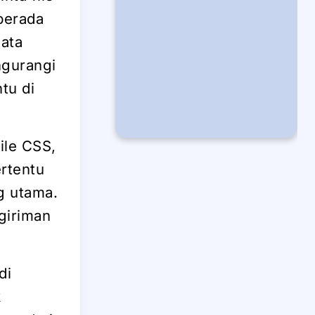
berada
data
ngurangi
tu di
ile CSS,
ertentu
g utama.
giriman
di
k