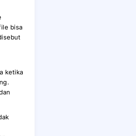
e
file bisa
disebut
a ketika
ng.
 dan
dak