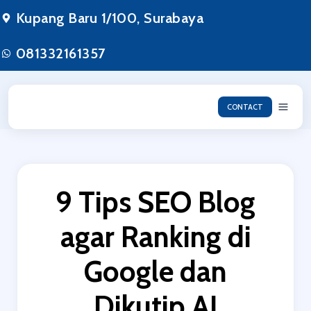
Lewati
Kupang Baru 1/100, Surabaya
ke
konten
081332161357
CONTACT
9 Tips SEO Blog
agar Ranking di
Google dan
Dikutip AI