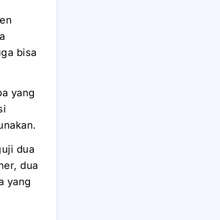
ten
a
uga bisa
pa yang
si
unakan.
uji dua
ner, dua
na yang