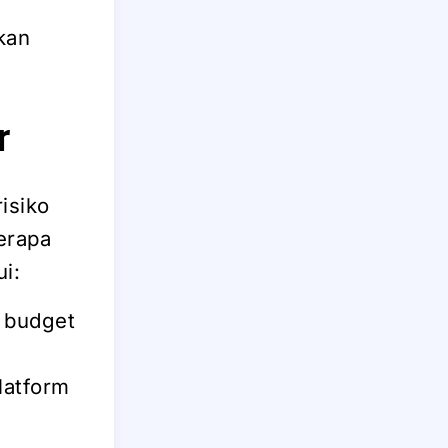
kan
r
isiko
berapa
i:
 budget
latform