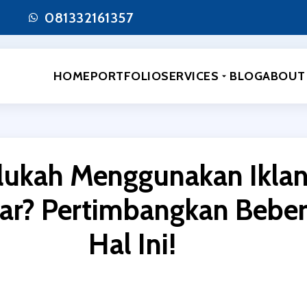
081332161357
HOME
PORTFOLIO
SERVICES
BLOG
ABOUT
lukah Menggunakan Ikla
ar? Pertimbangkan Bebe
Hal Ini!