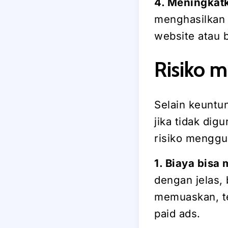
4. Meningkat
menghasilkan 
website atau 
Risiko 
Selain keuntun
jika tidak dig
risiko menggu
1. Biaya bis
dengan jelas,
memuaskan, te
paid ads.