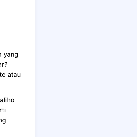
n yang
ar?
te atau
aliho
ti
ng