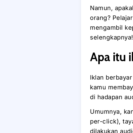
Namun, apakah
orang? Pelaja
mengambil kep
selengkapnya
Apa itu 
Iklan berbayar
kamu membaya
di hadapan au
Umumnya, kamu
per-click), ta
dilakukan audi