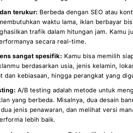
 dan terukur:
Berbeda dengan SEO atau kon
membutuhkan waktu lama, iklan berbayar bis
hasilkan trafik dalam hitungan jam. Kamu j
performanya secara real-time.
iens sangat spesifik:
Kamu bisa memilih sia
klanmu berdasarkan usia, jenis kelamin, loka
at dan kebiasaan, hingga perangkat yang dig
sting:
A/B testing adalah metode untuk meng
klan yang berbeda. Misalnya, dua desain ban
u dua jenis penawaran, dan melihat versi ma
rforma lebih baik.