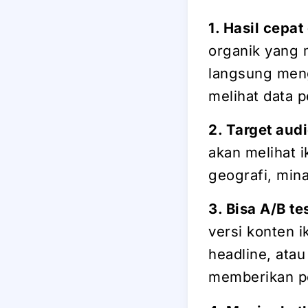
1. Hasil cepat
organik yang 
langsung meng
melihat data 
2. Target aud
akan melihat i
geografi, min
3. Bisa A/B te
versi konten i
headline, ata
memberikan pe