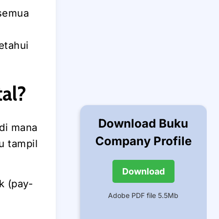
 semua
etahui
tal?
Download Buku
 di mana
Company Profile
 tampil
Download
k (pay-
Adobe PDF file 5.5Mb