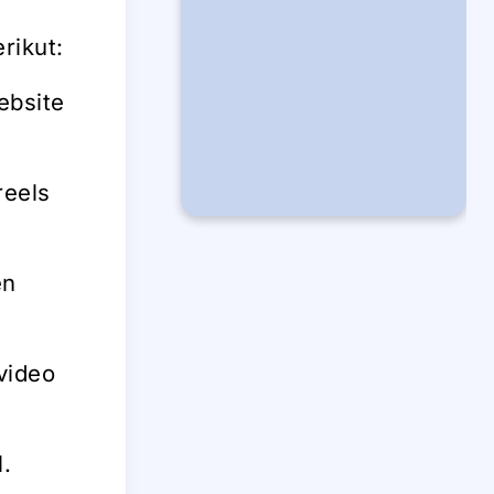
rikut:
ebsite
reels
en
video
.