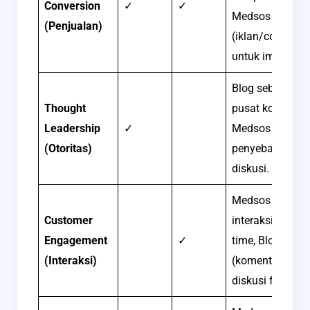
Conversion
✓
✓
Medsos
(Penjualan)
(iklan/commerc
untuk impuls.
Blog sebagai
Thought
pusat konten ahl
Leadership
✓
Medsos untuk
(Otoritas)
penyebaran &
diskusi.
Medsos untuk
Customer
interaksi real-
Engagement
✓
time, Blog
(Interaksi)
(komentar) unt
diskusi fokus.