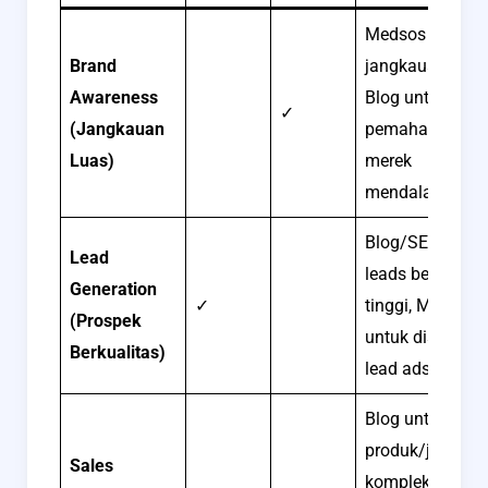
Medsos untuk
Brand
jangkauan cepa
Awareness
Blog untuk
✓
(Jangkauan
pemahaman
Luas)
merek
mendalam.
Blog/SEO untuk
Lead
leads berniat
Generation
✓
tinggi, Medsos
(Prospek
untuk distribusi
Berkualitas)
lead ads.
Blog untuk
produk/jasa
Sales
kompleks,