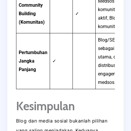
Medsos untuk
Community
komunitas luas
Building
✓
aktif, Blog untu
(Komunitas)
komunitas nich
Blog/SEO
sebagai pilar
Pertumbuhan
utama, didukun
Jangka
✓
distribusi &
Panjang
engagement
medsos.
Kesimpulan
Blog dan media sosial bukanlah pilihan
yang saling meniadakan. Keduanya