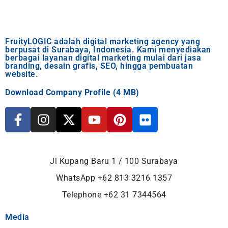
FruityLOGIC adalah digital marketing agency yang
berpusat di Surabaya, Indonesia. Kami menyediakan
berbagai layanan digital marketing mulai dari jasa
branding, desain grafis, SEO, hingga pembuatan
website.
Download Company Profile (4 MB)
F
I
X
Y
P
F
a
n
-
o
i
l
c
s
t
u
n
i
e
t
w
t
t
c
b
a
i
u
e
k
Jl Kupang Baru 1 / 100 Surabaya
o
g
t
b
r
r
WhatsApp
+62 813 3216 1357
o
r
t
e
e
Telephone +62 31 7344564
k
a
e
s
-
m
r
t
Media
f