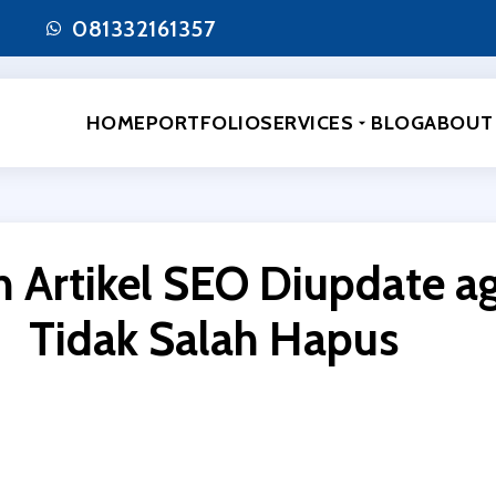
081332161357
HOME
PORTFOLIO
SERVICES
BLOG
ABOUT
 Artikel SEO Diupdate a
Tidak Salah Hapus