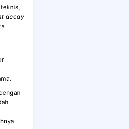
teknis,
nt decay
ta
or
ama.
 dengan
dah
ahnya