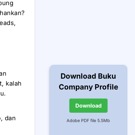
abung
ahankan?
eads,
dan
Download Buku
t, kalah
Company Profile
u.
Download
, dan
Adobe PDF file 5.5Mb