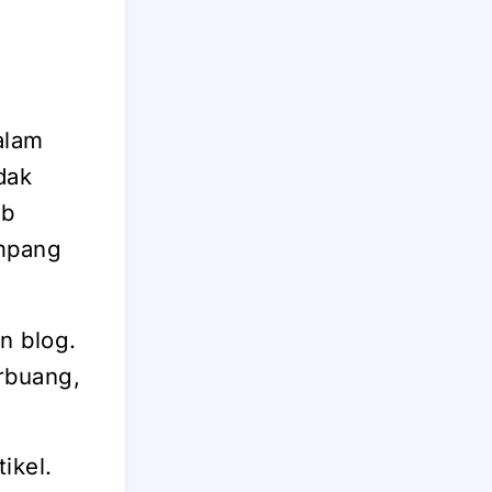
Dalam
dak
ab
umpang
n blog.
erbuang,
ikel.