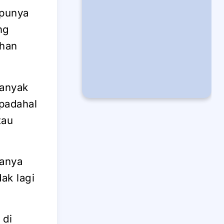
 punya
ng
uhan
Banyak
 padahal
tau
hanya
ak lagi
 di