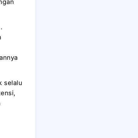
engan
.
h
sannya
k selalu
tensi,
n
?