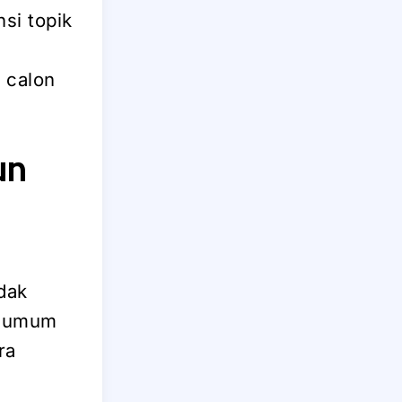
si topik
n calon
un
dak
ng umum
ra