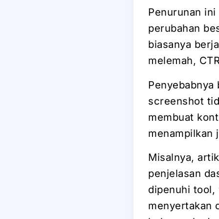
Penurunan ini
perubahan bes
biasanya berja
melemah, CTR m
Penyebabnya b
screenshot tid
membuat konte
menampilkan j
Misalnya, art
penjelasan da
dipenuhi tool,
menyertakan c