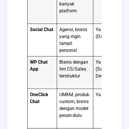
banyak
platform
Social Chat
Agensi, bisnis
Ya
Tah
yang ingin
(Dasar)
tampil
personal
WP Chat
Bisnis dengan
Ya
Lif
App
tim CS/Sales
(Sangat
terstruktur
Detail)
OneClick
UMKM, produk
Ya
Fr
Chat
custom, bisnis
dengan model
pesan-dulu