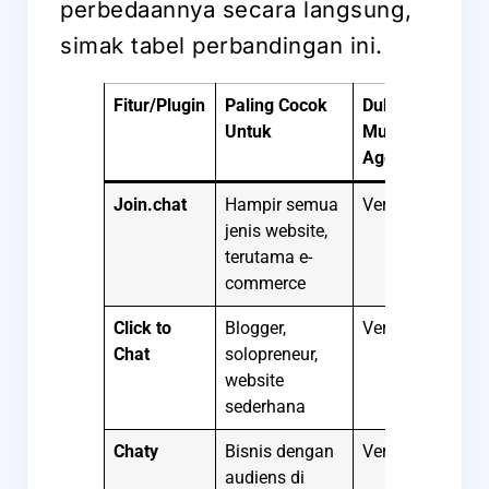
perbedaannya secara langsung,
simak tabel perbandingan ini.
Fitur/Plugin
Paling Cocok
Dukungan
Lis
Untuk
Multi-
Agen
Join.chat
Hampir semua
Versi Pro
Bu
jenis website,
terutama e-
commerce
Click to
Blogger,
Versi Pro
Tah
Chat
solopreneur,
website
sederhana
Chaty
Bisnis dengan
Versi Pro
Ta
audiens di