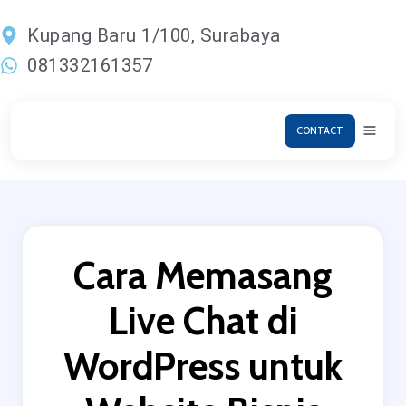
Lewati
ke
Kupang Baru 1/100, Surabaya
konten
081332161357
CONTACT
Cara Memasang
Live Chat di
WordPress untuk