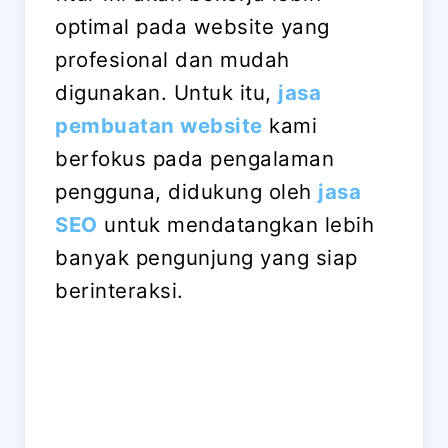
optimal pada website yang
profesional dan mudah
digunakan. Untuk itu,
jasa
pembuatan website
kami
berfokus pada pengalaman
pengguna, didukung oleh
jasa
SEO
untuk mendatangkan lebih
banyak pengunjung yang siap
berinteraksi.