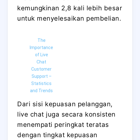
kemungkinan 2,8 kali lebih besar
untuk menyelesaikan pembelian.
The
Importance
of Live
Chat
Customer
Support –
Statistics
and Trends
Dari sisi kepuasan pelanggan,
live chat juga secara konsisten
menempati peringkat teratas
dengan tingkat kepuasan