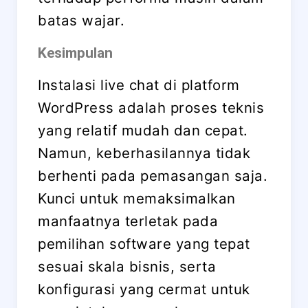
batas wajar.
Kesimpulan
Instalasi live chat di platform
WordPress adalah proses teknis
yang relatif mudah dan cepat.
Namun, keberhasilannya tidak
berhenti pada pemasangan saja.
Kunci untuk memaksimalkan
manfaatnya terletak pada
pemilihan software yang tepat
sesuai skala bisnis, serta
konfigurasi yang cermat untuk