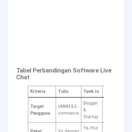
Tabel Perbandingan Software Live
Chat
Kriteria
Tidio
Tawk.to
LiveChat
Blogger
Target
UMKM & E-
E-commerce
&
Pengguna
commerce
Skala Besar
Startup
Ya, fitur
Paket
Ya, dengan
Tidak (hanya