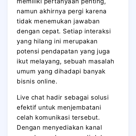
memiliki pertanyaan penting,
namun akhirnya pergi karena
tidak menemukan jawaban
dengan cepat. Setiap interaksi
yang hilang ini merupakan
potensi pendapatan yang juga
ikut melayang, sebuah masalah
umum yang dihadapi banyak
bisnis online.
Live chat hadir sebagai solusi
efektif untuk menjembatani
celah komunikasi tersebut.
Dengan menyediakan kanal