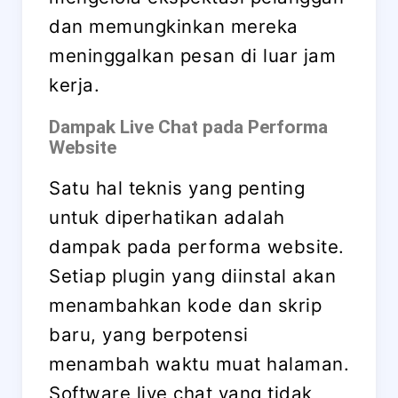
dan memungkinkan mereka
meninggalkan pesan di luar jam
kerja.
Dampak Live Chat pada Performa
Website
Satu hal teknis yang penting
untuk diperhatikan adalah
dampak pada performa website.
Setiap plugin yang diinstal akan
menambahkan kode dan skrip
baru, yang berpotensi
menambah waktu muat halaman.
Software live chat yang tidak