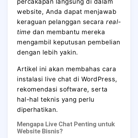
percakapan langsung di dalam
website, Anda dapat menjawab
keraguan pelanggan secara
real-
time
dan membantu mereka
mengambil keputusan pembelian
dengan lebih yakin.
Artikel ini akan membahas cara
instalasi live chat di WordPress,
rekomendasi software, serta
hal-hal teknis yang perlu
diperhatikan.
Mengapa Live Chat Penting untuk
Website Bisnis?