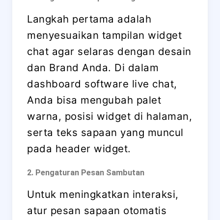
Langkah pertama adalah
menyesuaikan tampilan widget
chat agar selaras dengan desain
dan Brand Anda. Di dalam
dashboard software live chat,
Anda bisa mengubah palet
warna, posisi widget di halaman,
serta teks sapaan yang muncul
pada header widget.
2. Pengaturan Pesan Sambutan
Untuk meningkatkan interaksi,
atur pesan sapaan otomatis