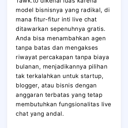
Tawk.to dikenal luas karena
model bisnisnya yang radikal, di
mana fitur-fitur inti live chat
ditawarkan sepenuhnya gratis.
Anda bisa menambahkan agen
tanpa batas dan mengakses
riwayat percakapan tanpa biaya
bulanan, menjadikannya pilihan
tak terkalahkan untuk startup,
blogger, atau bisnis dengan
anggaran terbatas yang tetap
membutuhkan fungsionalitas live
chat yang andal.