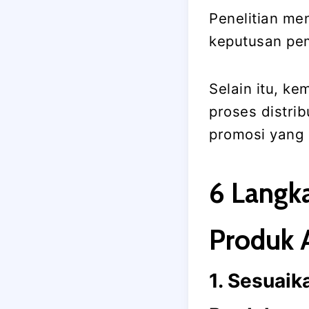
Penelitian m
keputusan pe
Selain itu, k
proses distri
promosi yang
6 Lang
Produk 
1. Sesuai