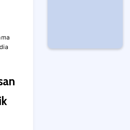
lama
dia
.
san
ik