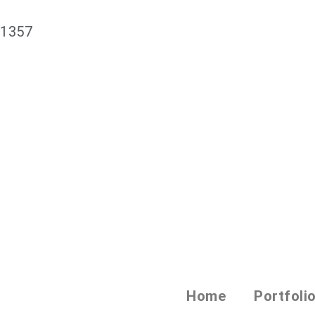
61357
Home
Portfoli