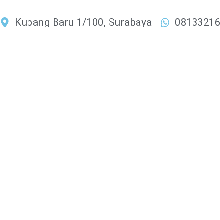
Lewati
ke
Kupang Baru 1/100, Surabaya
0813321
konten