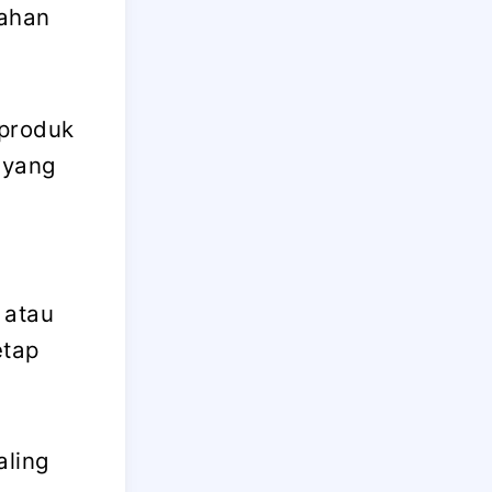
bahan
 produk
 yang
 atau
etap
aling