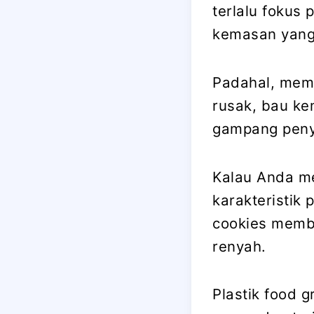
terlalu fokus
kemasan yang
Padahal, memi
rusak, bau k
gampang peny
Kalau Anda m
karakteristik
cookies memb
renyah.
Plastik food 