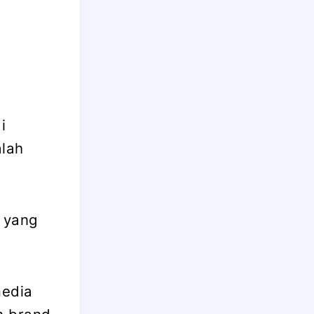
i
alah
 yang
media