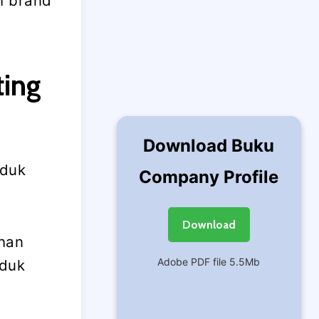
h brand
ting
Download Buku
oduk
Company Profile
Download
han
Adobe PDF file 5.5Mb
oduk