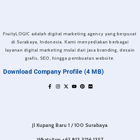
FruityLOGIC adalah digital marketing agency yang berpusat
di Surabaya, Indonesia. Kami menyediakan berbagai
layanan digital marketing mulai dari jasa branding, desain
grafis, SEO, hingga pembuatan website.
Download Company Profile (4 MB)
F
I
X
Y
P
F
a
n
-
o
i
l
c
s
t
u
n
i
e
t
w
t
t
c
b
a
i
u
e
k
o
g
t
b
r
r
o
r
t
e
e
k
a
e
s
-
m
r
t
Jl Kupang Baru 1 / 100 Surabaya
f
WhatsApp
+62 813 3216 1357