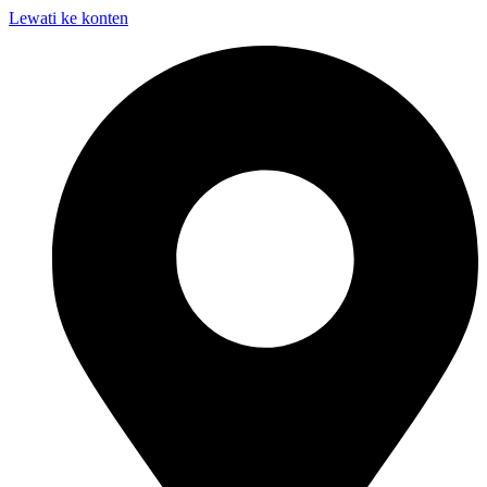
Lewati ke konten