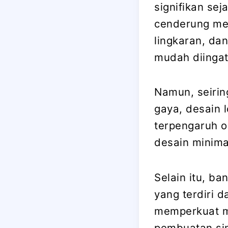
signifikan se
cenderung men
lingkaran, da
mudah diingat
Namun, seiri
gaya, desain l
terpengaruh o
desain minima
Selain itu, b
yang terdiri d
memperkuat m
pembuatan sim