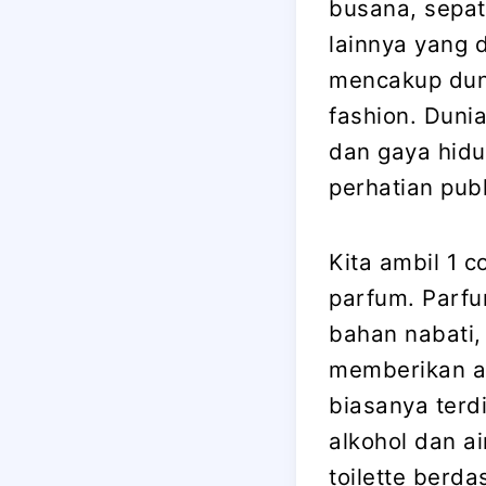
busana, sepat
lainnya yang d
mencakup dun
fashion. Dunia
dan gaya hidu
perhatian publ
Kita ambil 1 
parfum. Parfu
bahan nabati,
memberikan a
biasanya terd
alkohol dan a
toilette berd