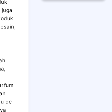
duk
 juga
roduk
desain,
ah
ga,
arfum
gan
au de
nya