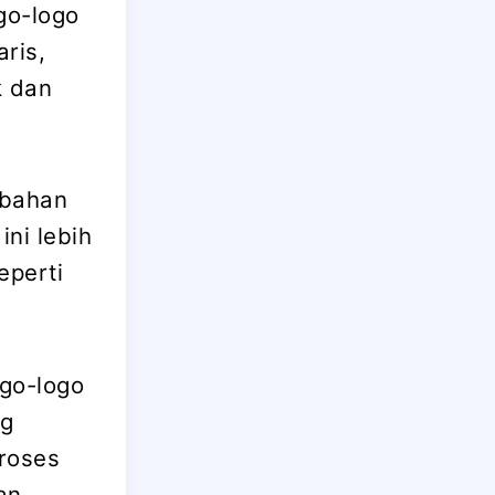
go-logo
ris,
k dan
ubahan
ini lebih
eperti
ogo-logo
ng
roses
an,