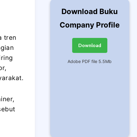
Download Buku
Company Profile
 tren
Download
ngian
ring
Adobe PDF file 5.5Mb
or,
yarakat.
iner,
sebut