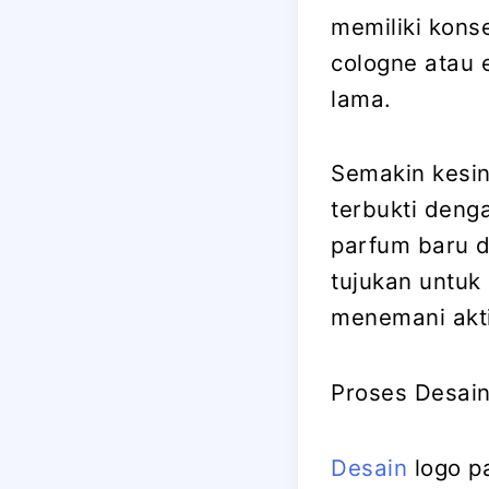
memiliki konse
cologne atau 
lama.
Semakin kesin
terbukti deng
parfum baru d
tujukan untu
menemani aktif
Proses Desai
Desain
logo p