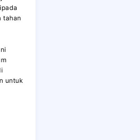
ripada
h tahan
ni
um
i
n untuk