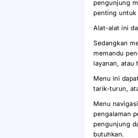
pengunjung me
penting untuk
Alat-alat ini 
Sedangkan men
memandu pengg
layanan, atau
Menu ini dapa
tarik-turun, 
Menu navigasi
pengalaman pe
pengunjung d
butuhkan.