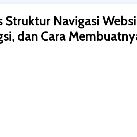
is Struktur Navigasi Websi
gsi, dan Cara Membuatny