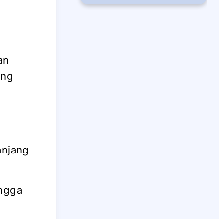
an
ing
anjang
ingga