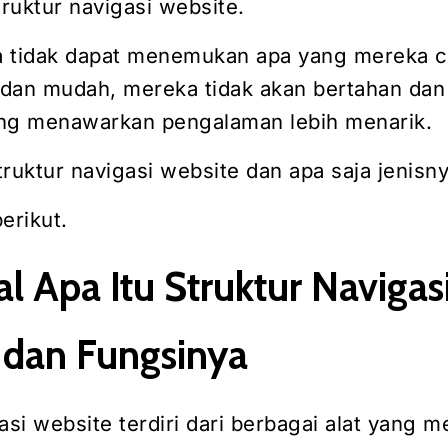
truktur navigasi website.
 tidak dapat menemukan apa yang mereka c
dan mudah, mereka tidak akan bertahan dan 
ng menawarkan pengalaman lebih menarik.
struktur navigasi website dan apa saja jenisn
erikut.
 Apa Itu Struktur Navigas
 dan Fungsinya
asi website terdiri dari berbagai alat yang 