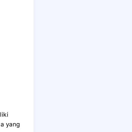
iki
na yang