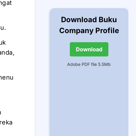
ngat
Download Buku
nu.
Company Profile
uk
Download
anda,
Adobe PDF file 5.5Mb
 menu
n
reka