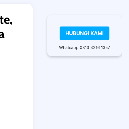
te,
a
HUBUNGI KAMI
Whatsapp 0813 3216 1357