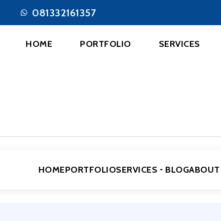
081332161357
HOME
PORTFOLIO
SERVICES
HOME
PORTFOLIO
SERVICES
BLOG
ABOUT