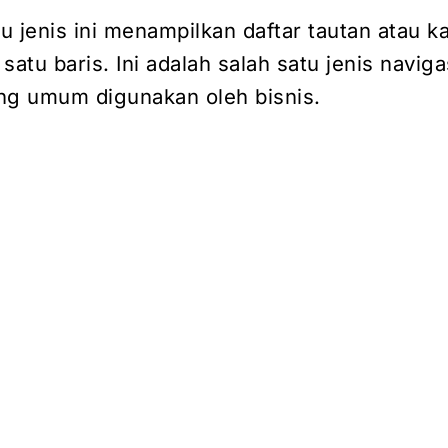
 jenis ini menampilkan daftar tautan atau k
satu baris. Ini adalah salah satu jenis naviga
ng umum digunakan oleh bisnis.