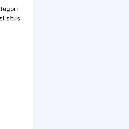
ategori
si situs