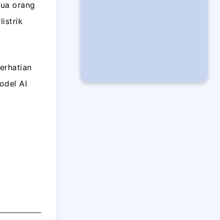
mua orang
istrik
erhatian
odel AI