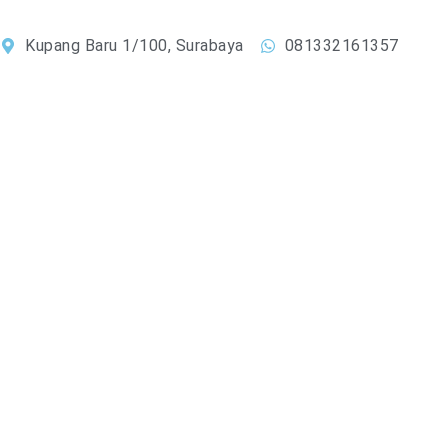
Lewati
ke
Kupang Baru 1/100, Surabaya
081332161357
konten