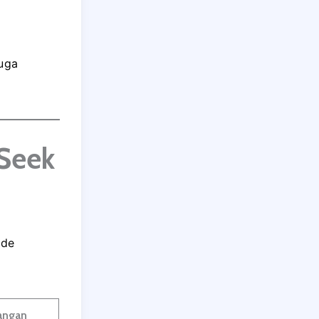
juga
pSeek
ode
angan