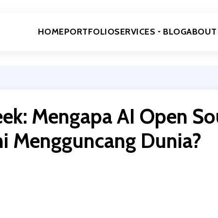
HOME
PORTFOLIO
SERVICES
BLOG
ABOUT
ek: Mengapa AI Open So
ni Mengguncang Dunia?