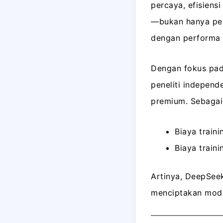
percaya, efisiens
—bukan hanya peru
dengan performa F
Dengan fokus pad
peneliti independ
premium. Sebagai
Biaya train
Biaya train
Artinya, DeepSe
menciptakan model