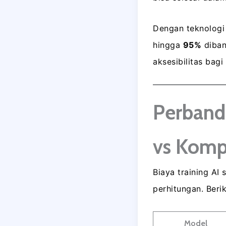
Dengan teknologi 
hingga
95%
diban
aksesibilitas bagi
Perband
vs Komp
Biaya training AI 
perhitungan. Beri
Model