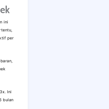
eek
n ini
rtentu,
ktif per
mbaran,
eek
x. Ini
6 bulan