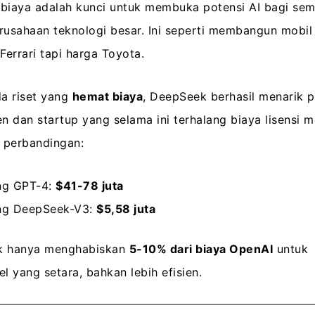
i biaya adalah kunci untuk membuka potensi AI bagi se
sahaan teknologi besar. Ini seperti membangun mobil l
errari tapi harga Toyota.
a riset yang
hemat biaya
, DeepSeek berhasil menarik p
en dan startup yang selama ini terhalang biaya lisensi m
 perbandingan:
ing GPT-4:
$41-78 juta
ing DeepSeek-V3:
$5,58 juta
ek hanya menghabiskan
5-10% dari biaya OpenAI
untuk
 yang setara, bahkan lebih efisien.