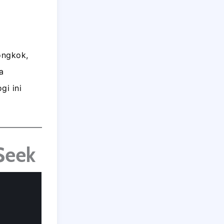
ongkok,
a
gi ini
Seek