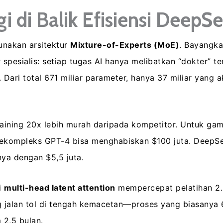
i di Balik Efisiensi DeepS
nakan arsitektur
Mixture-of-Experts (MoE)
. Bayangka
 spesialis: setiap tugas AI hanya melibatkan “dokter” te
 Dari total 671 miliar parameter, hanya 37 miliar yang a
raining 20x lebih murah daripada kompetitor. Untuk ga
sekompleks GPT-4 bisa menghabiskan $100 juta. DeepS
ya dengan $5,5 juta.
ti
multi-head latent attention
mempercepat pelatihan 2.3
 jalan tol di tengah kemacetan—proses yang biasanya 
 2,5 bulan.