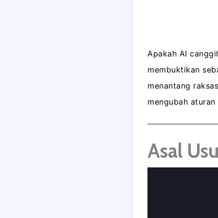
Apakah AI canggih
membuktikan seba
menantang raksas
mengubah aturan m
Asal Us