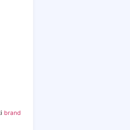
ki
brand