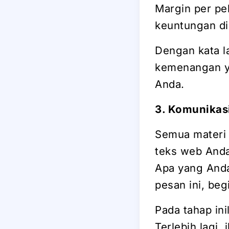
Margin per pel
keuntungan di
Dengan kata l
kemenangan y
Anda.
3. Komunikasi
Semua materi 
teks web Anda 
Apa yang Anda
pesan ini, beg
Pada tahap in
Terlebih lagi,