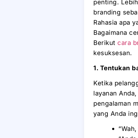
penting. Lebi
branding seba
Rahasia apa ya
Bagaimana cer
Berikut
cara 
kesuksesan.
1. Tentukan 
Ketika pelang
layanan Anda
pengalaman me
yang Anda ing
“Wah, 