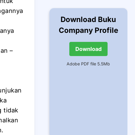
untuk
angannya
Download Buku
Company Profile
ganya
Download
an –
Adobe PDF file 5.5Mb
unjukan
eka
 tidak
malkan
m.