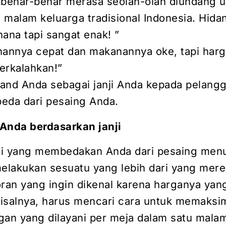
 benar-benar merasa seolah-olah diundang 
 malam keluarga tradisional Indonesia. Hid
ana tapi sangat enak! ”
nannya cepat dan makanannya oke, tapi har
terkalahkan!”
and Anda sebagai janji Anda kepada pelangg
beda dari pesaing Anda.
s Anda berdasarkan janji
ji yang membedakan Anda dari pesaing men
lakukan sesuatu yang lebih dari yang mer
oran yang ingin dikenal karena harganya yang
isalnya, harus mencari cara untuk memaksi
gan yang dilayani per meja dalam satu mala