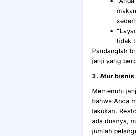
“Anda
makan
sederh
“Laya
tidak 
Pandanglah br
janji yang ber
2. Atur bisni
Memenuhi jan
bahwa Anda me
lakukan. Rest
ada duanya, m
jumlah pelang