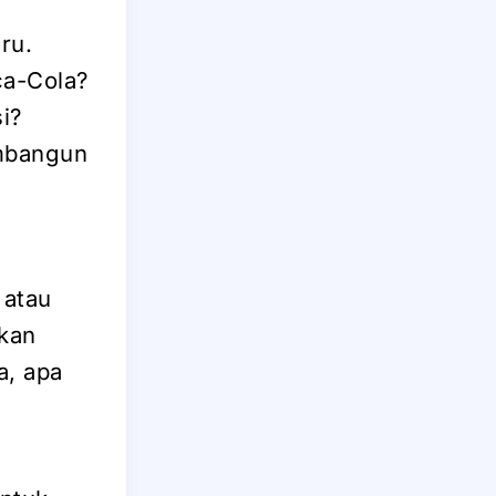
ru.
ca-Cola?
i?
mbangun
 atau
kan
a, apa