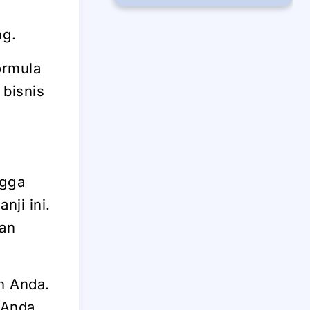
ng.
ormula
bisnis
ngga
nji ini.
gan
n Anda.
a Anda