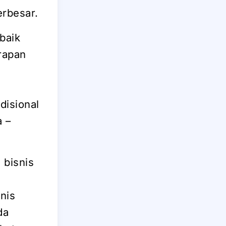
erbesar.
baik
rapan
disional
a –
 bisnis
nis
da