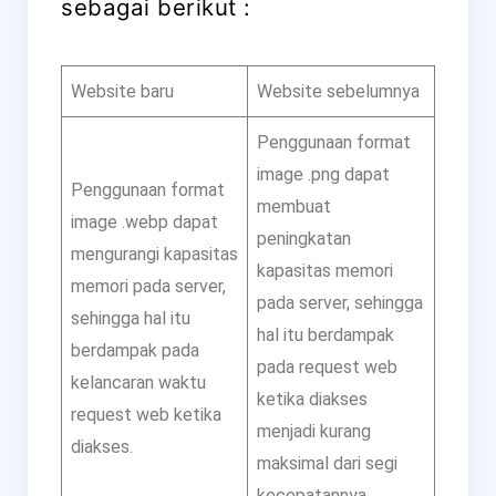
sebagai berikut :
Website baru
Website sebelumnya
Penggunaan format
image .png dapat
Penggunaan format
membuat
image .webp dapat
peningkatan
mengurangi kapasitas
kapasitas memori
memori pada server,
pada server, sehingga
sehingga hal itu
hal itu berdampak
berdampak pada
pada request web
kelancaran waktu
ketika diakses
request web ketika
menjadi kurang
diakses.
maksimal dari segi
kecepatannya.