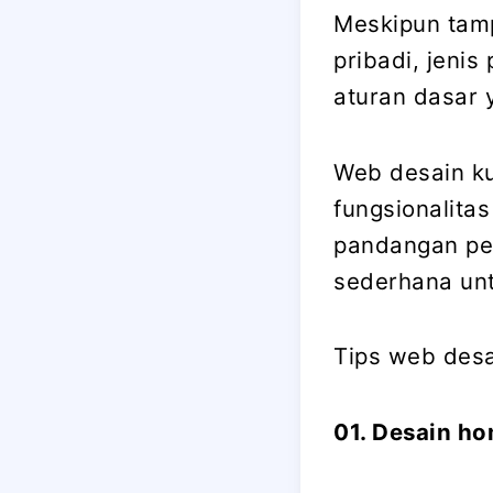
Meskipun tam
pribadi, jeni
aturan dasar 
Web desain k
fungsionalita
pandangan per
sederhana un
Tips web desa
01. Desain ho