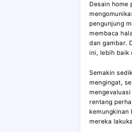
Desain home 
mengomunikasi
pengunjung m
membaca halam
dan gambar. 
ini, lebih bai
Semakin sedik
mengingat, s
mengevaluasi
rentang perh
kemungkinan 
mereka lakuk