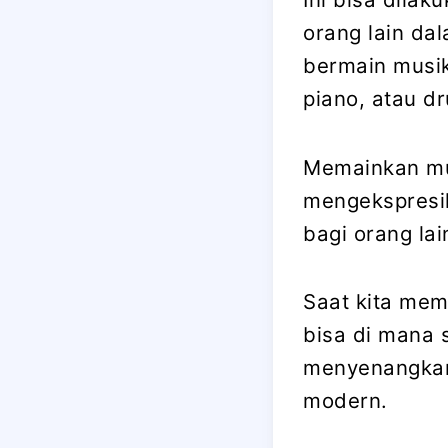
orang lain da
bermain musik
piano, atau d
Memainkan mu
mengekspresi
bagi orang la
Saat kita mem
bisa di mana s
menyenangkan
modern.