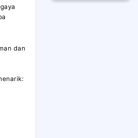
 gaya
pa
aman dan
enarik: