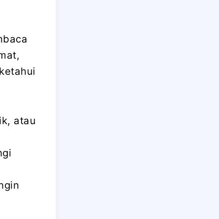
embaca
mat,
ketahui
k, atau
ngi
ngin