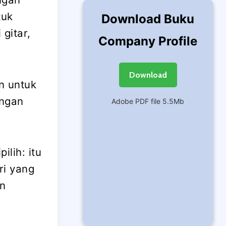
tuk
Download Buku
gitar,
Company Profile
Download
n untuk
angan
Adobe PDF file 5.5Mb
lih: itu
ri yang
n