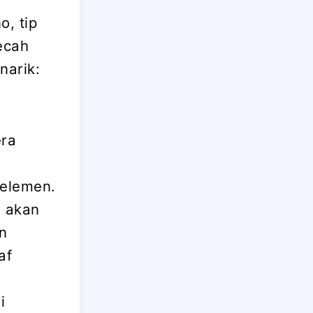
, tip
ecah
narik:
ra
.
 elemen.
 akan
n
af
i