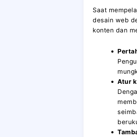
Saat mempelaj
desain web d
konten dan m
Perta
Pengu
mungki
Atur 
Denga
membe
seimba
beruk
Tamb