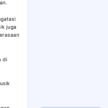
an.
ngatasi
ik juga
perasaan
 di
usik
ngan