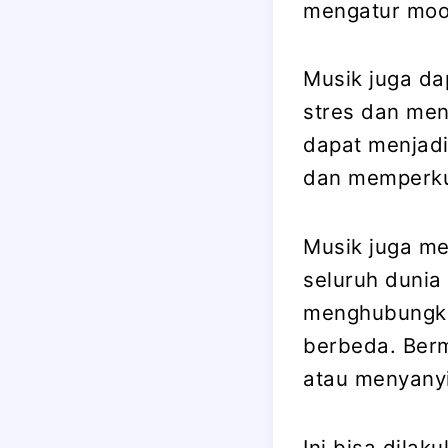
mengatur moo
Musik juga da
stres dan men
dapat menjadi
dan memperkua
Musik juga me
seluruh dunia
menghubungka
berbeda. Berm
atau menyanyi
Ini bisa dila