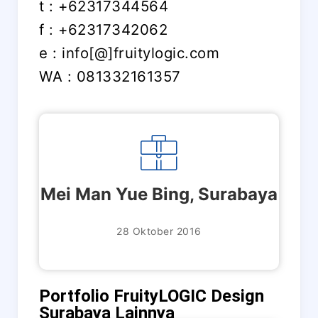
t : +62317344564
f : +62317342062
e : info[@]fruitylogic.com
WA : 081332161357
Mei Man Yue Bing, Surabaya
28 Oktober 2016
Portfolio FruityLOGIC Design
Surabaya Lainnya