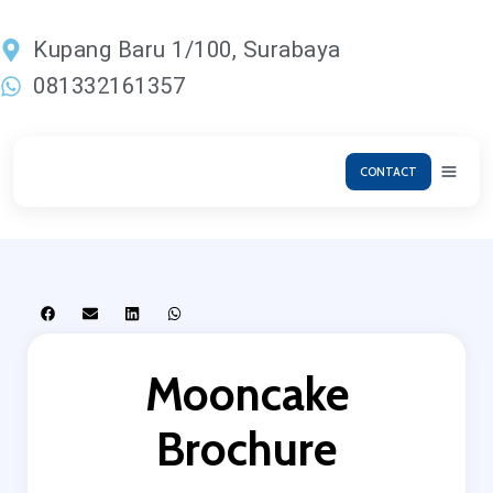
Lewati
ke
Kupang Baru 1/100, Surabaya
konten
081332161357
CONTACT
Mooncake
Brochure