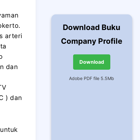
nyaman
okerto.
Download Buku
 arteri
Company Profile
ta
o
Download
an dan
Adobe PDF file 5.5Mb
TV
C ) dan
untuk