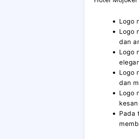
Logo 
Logo 
dan a
Logo 
elega
Logo 
dan m
Logo 
kesan 
Pada 
membe