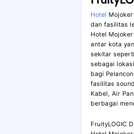
Hotel
Mojoker
dan fasilitas 
Hotel Mojoker
antar kota y
sekitar seper
sebagai lokas
bagi Pelancon
fasilitas soun
Kabel, Air Pan
berbagai menu
FruityLOGIC 
Hotel Mojoker