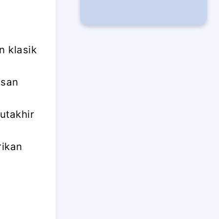
 klasik
esan
utakhir
rikan