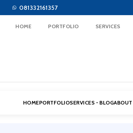
081332161357
HOME
PORTFOLIO
SERVICES
HOME
PORTFOLIO
SERVICES
BLOG
ABOUT