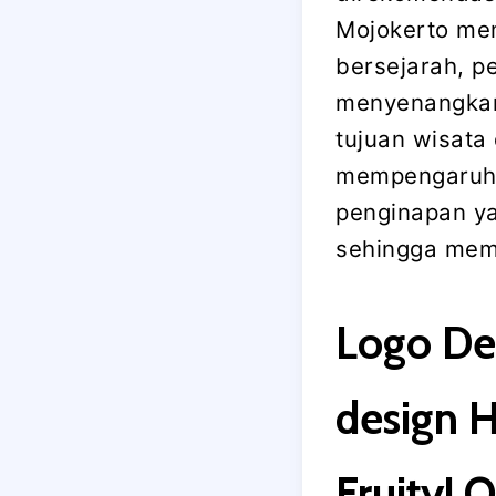
Mojokerto mem
bersejarah, p
menyenangkan 
tujuan wisata
mempengaruhi 
penginapan y
sehingga mem
Logo Des
design H
FruityL