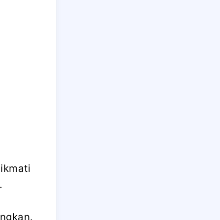
ikmati
.
angkan.