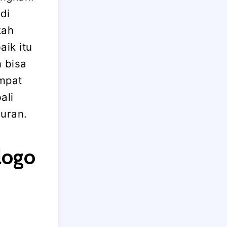
di
kah
ik itu
 bisa
empat
ali
uran.
logo