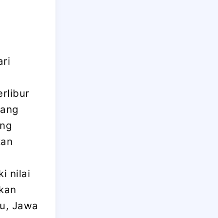
ari
erlibur
yang
ang
kan
 nilai
akan
tu, Jawa