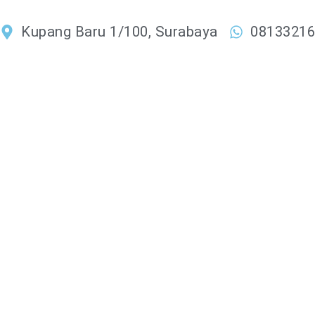
Lewati
ke
Kupang Baru 1/100, Surabaya
0813321
konten