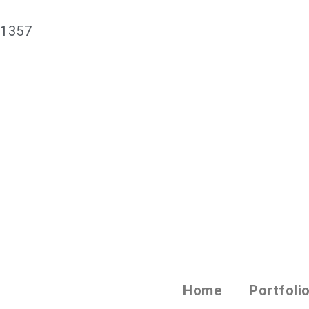
61357
Home
Portfoli