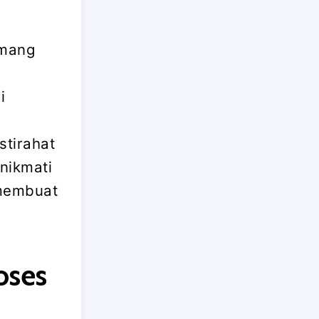
emang
i
stirahat
enikmati
 membuat
oses