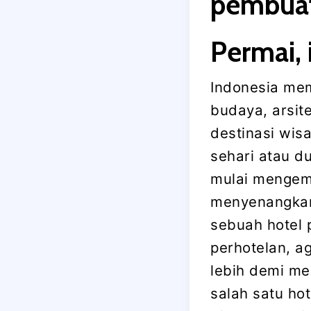
pembuat
Permai, 
Indonesia memi
budaya, arsit
destinasi wisa
sehari atau du
mulai mengem
menyenangkan
sebuah hotel
perhotelan, a
lebih demi me
salah satu ho