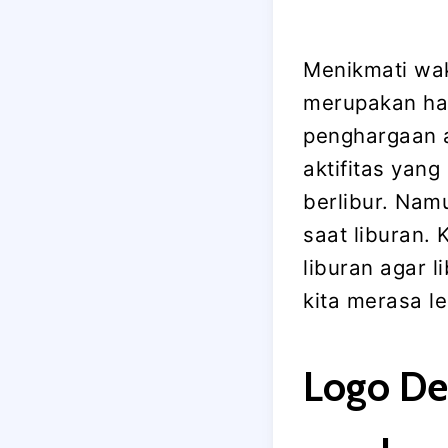
Menikmati wak
merupakan hal
penghargaan a
aktifitas yan
berlibur. Nam
saat liburan. 
liburan agar
kita merasa le
Logo De