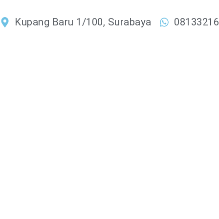
Lewati
ke
Kupang Baru 1/100, Surabaya
0813321
konten