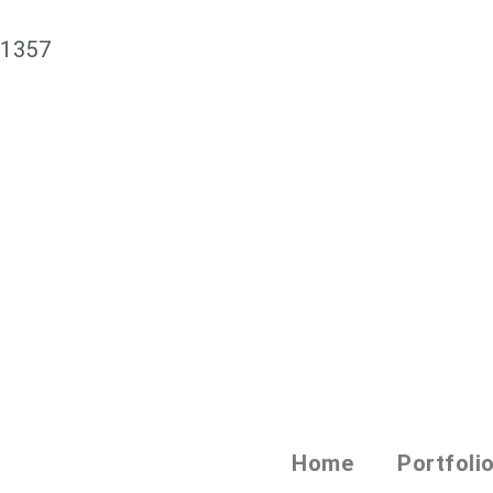
61357
Home
Portfoli