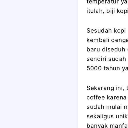
temperatur ya
itulah, biji k
Sesudah kopi 
kembali denga
baru diseduh 
sendiri sudah
5000 tahun ya
Sekarang ini,
coffee karena
sudah mulai m
sekaligus uni
banyak manfaa