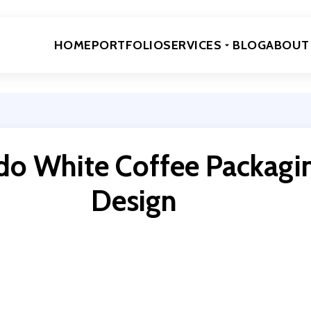
HOME
PORTFOLIO
SERVICES
BLOG
ABOUT
do White Coffee Packagi
Design