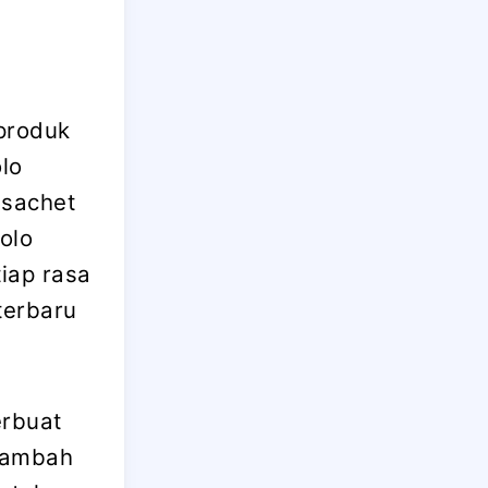
 produk
lo
 sachet
olo
iap rasa
terbaru
erbuat
itambah