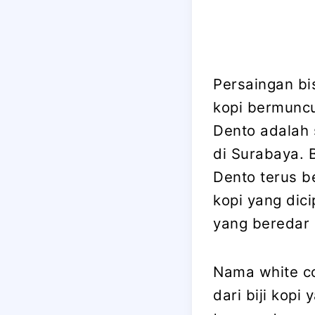
Persaingan bi
kopi bermunc
Dento adalah 
di Surabaya. 
Dento terus b
kopi yang dic
yang beredar d
Nama white co
dari biji kopi