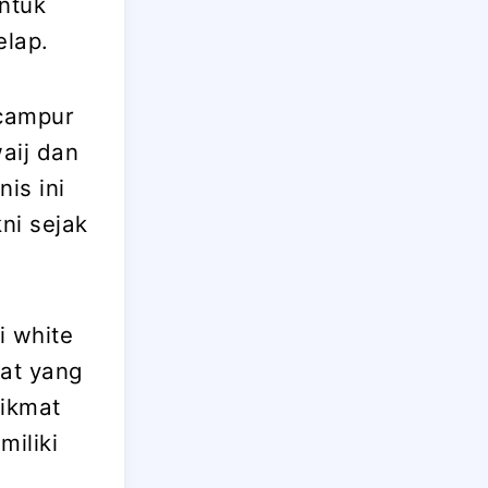
ntuk
elap.
icampur
aij dan
is ini
ni sejak
i white
at yang
nikmat
miliki