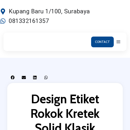
Lewati
ke
Kupang Baru 1/100, Surabaya
konten
081332161357
CONTACT
Design Etiket
Rokok Kretek
Solid Klasik