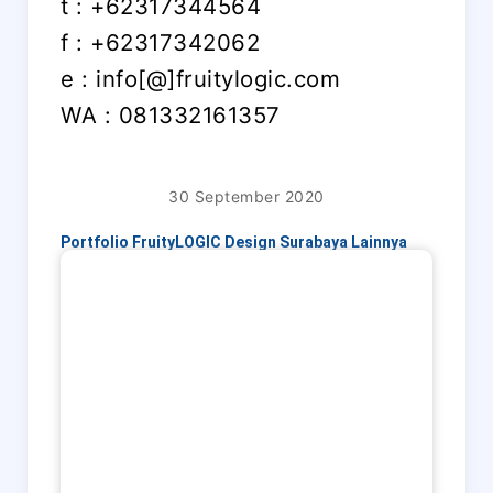
t : +62317344564
f : +62317342062
e : info[@]fruitylogic.com
WA : 081332161357
30 September 2020
Portfolio FruityLOGIC Design Surabaya Lainnya