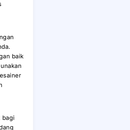
s
engan
nda.
gan baik
gunakan
Desainer
n
 bagi
edang