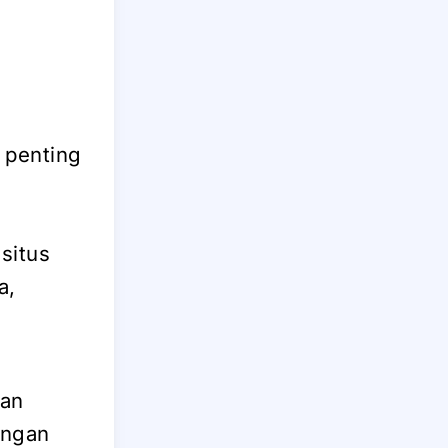
h penting
situs
a,
dan
engan