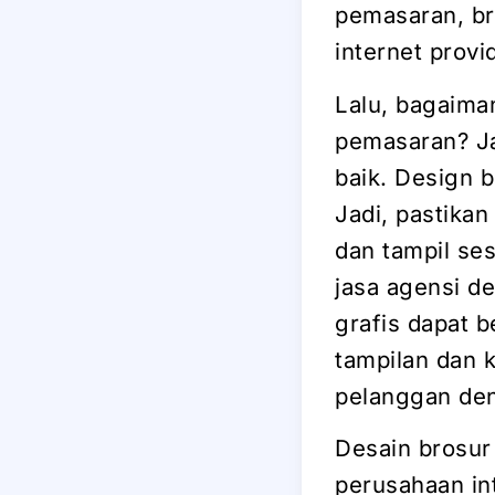
pemasaran, bro
internet provi
Lalu, bagaima
pemasaran? J
baik. Design 
Jadi, pastika
dan tampil se
jasa agensi d
grafis dapat 
tampilan dan 
pelanggan den
Desain brosur
perusahaan int