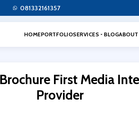
081332161357
HOME
PORTFOLIO
SERVICES
BLOG
ABOUT
Brochure First Media Int
Provider