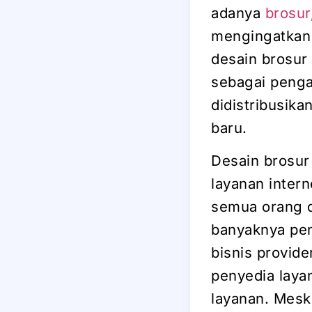
adanya
brosur
mengingatkan 
desain brosur
sebagai penga
didistribusik
baru.
Desain brosur
layanan intern
semua orang d
banyaknya pe
bisnis provid
penyedia layan
layanan. Meski