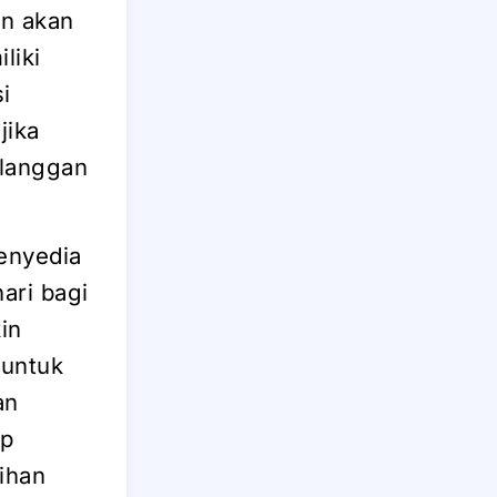
an akan
liki
i
jika
elanggan
enyedia
ari bagi
in
 untuk
an
ap
lihan