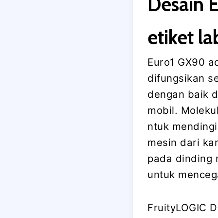
Desain E
etiket l
Euro1 GX90 ad
difungsikan s
dengan baik 
mobil. Moleku
ntuk mending
mesin dari ka
pada dinding 
untuk mencega
FruityLOGIC 