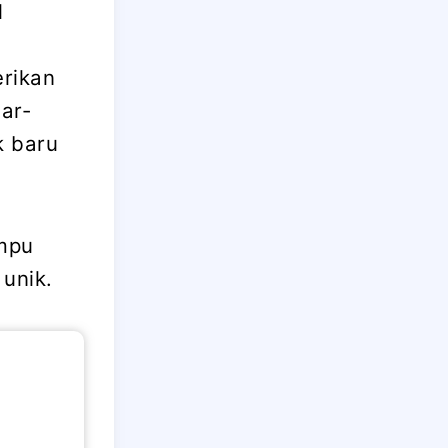
l
n
rikan
ar-
 baru
ampu
 unik.