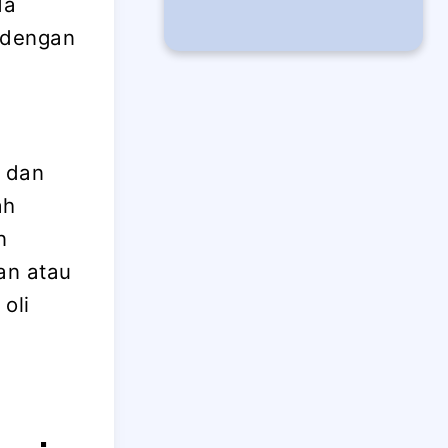
da
f dengan
n dan
ah
n
an atau
oli