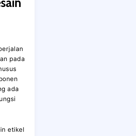
sain
berjalan
kan pada
khusus
mponen
ng ada
ungsi
n etikel