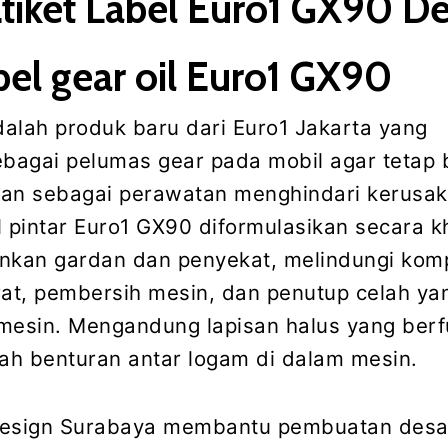
tiket Label Euro1 GX90 De
abel gear oil Euro1 GX90
alah produk baru dari Euro1 Jakarta yang
ebagai pelumas gear pada mobil agar tetap 
dan sebagai perawatan menghindari kerusa
l pintar Euro1 GX90 diformulasikan secara 
inkan gardan dan penyekat, melindungi ko
rat, pembersih mesin, dan penutup celah ya
mesin. Mengandung lapisan halus yang berf
h benturan antar logam di dalam mesin.
Design Surabaya membantu pembuatan desai