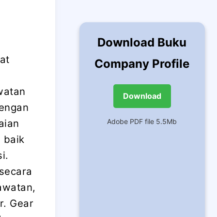
Download Buku
at
Company Profile
watan
Download
dengan
aian
Adobe PDF file 5.5Mb
 baik
i.
 secara
rawatan,
r. Gear