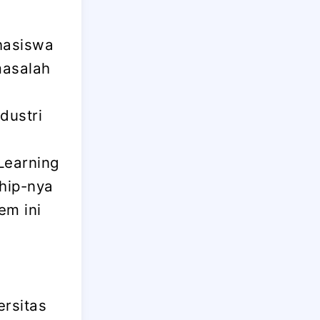
hasiswa
masalah
dustri
.
Learning
hip-nya
em ini
rsitas