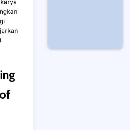
rkarya
angkan
gi
jarkan
i
ing
 of