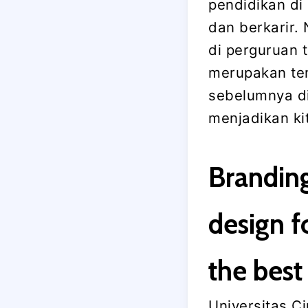
pendidikan di
dan berkarir.
di perguruan 
merupakan tem
sebelumnya di
menjadikan kit
Branding
design f
the best
Universitas Ci