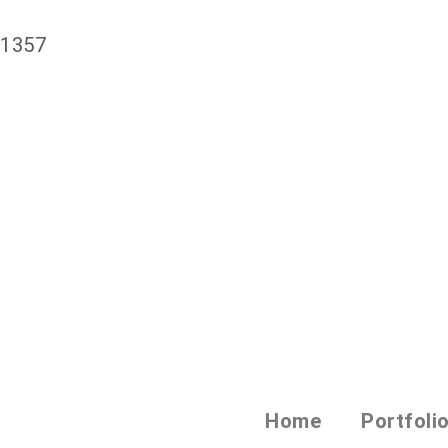
61357
Home
Portfoli