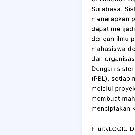
Surabaya. Sis
menerapkan p
dapat menjad
dengan ilmu p
mahasiswa den
dan organisas
Dengan sistem
(PBL), setiap
melalui proye
membuat mahas
menciptakan k
FruityLOGIC 