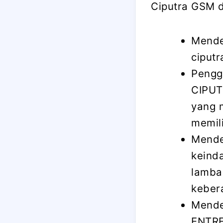
Ciputra GSM d
Mende
ciputr
Pengg
CIPUT
yang 
memili
Mende
keinda
lamba
keber
Mende
ENTRE