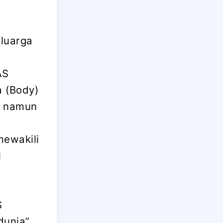
luarga
AS
 (Body)
, namun
ewakili
i
.
S
dunia”