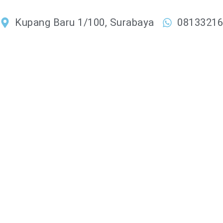
Lewati
ke
Kupang Baru 1/100, Surabaya
0813321
konten