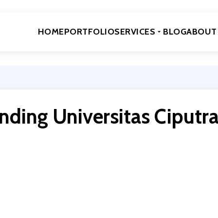
HOME
PORTFOLIO
SERVICES
BLOG
ABOUT
nding Universitas Ciputr