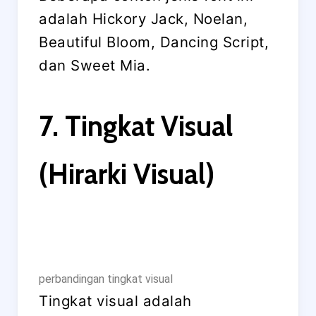
adalah Hickory Jack, Noelan,
Beautiful Bloom, Dancing Script,
dan Sweet Mia.
7. Tingkat Visual
(Hirarki Visual)
perbandingan tingkat visual
Tingkat visual adalah