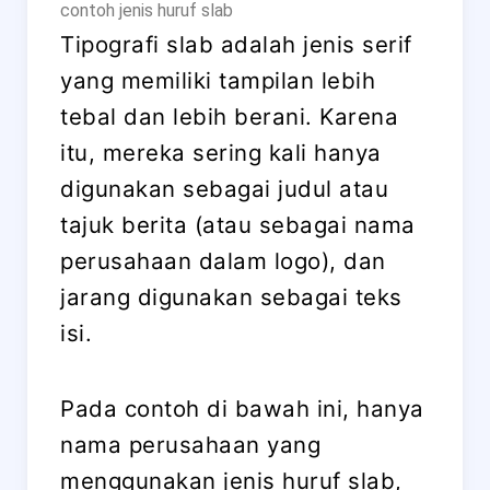
contoh jenis huruf slab
Tipografi slab adalah jenis serif
yang memiliki tampilan lebih
tebal dan lebih berani. Karena
itu, mereka sering kali hanya
digunakan sebagai judul atau
tajuk berita (atau sebagai nama
perusahaan dalam logo), dan
jarang digunakan sebagai teks
isi.
Pada contoh di bawah ini, hanya
nama perusahaan yang
menggunakan jenis huruf slab,