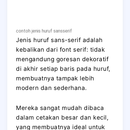
contoh jenis huruf sansserif
Jenis huruf sans-serif adalah
kebalikan dari font serif: tidak
mengandung goresan dekoratif
di akhir setiap baris pada huruf,
membuatnya tampak lebih
modern dan sederhana.
Mereka sangat mudah dibaca
dalam cetakan besar dan kecil,
yang membuatnya ideal untuk