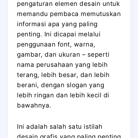
pengaturan elemen desain untuk
memandu pembaca memutuskan
informasi apa yang paling
penting. Ini dicapai melalui
penggunaan font, warna,
gambar, dan ukuran – seperti
nama perusahaan yang lebih
terang, lebih besar, dan lebih
berani, dengan slogan yang
lebih ringan dan lebih kecil di
bawahnya.
Ini adalah salah satu istilah
desain grafis yang paling penting