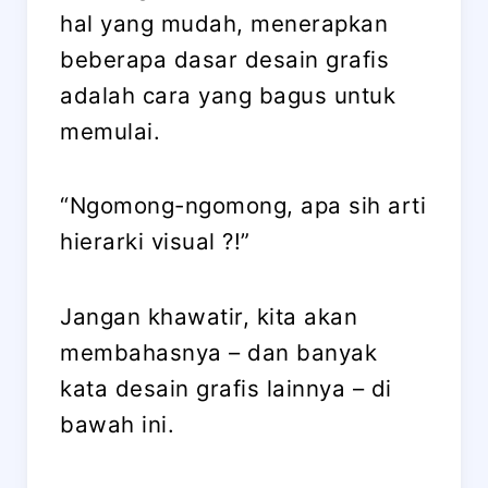
hal yang mudah, menerapkan
beberapa dasar desain grafis
adalah cara yang bagus untuk
memulai.
“Ngomong-ngomong, apa sih arti
hierarki visual ?!”
Jangan khawatir, kita akan
membahasnya – dan banyak
kata desain grafis lainnya – di
bawah ini.