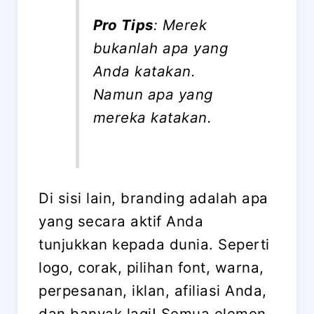
Pro Tips
: Merek
bukanlah apa yang
Anda katakan.
Namun apa yang
mereka katakan.
Di sisi lain, branding adalah apa
yang secara aktif Anda
tunjukkan kepada dunia. Seperti
logo, corak, pilihan font, warna,
perpesanan, iklan, afiliasi Anda,
dan banyak lagi! Semua elemen