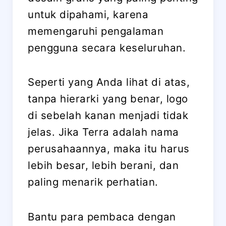
untuk dipahami, karena
memengaruhi pengalaman
pengguna secara keseluruhan.
Seperti yang Anda lihat di atas,
tanpa hierarki yang benar, logo
di sebelah kanan menjadi tidak
jelas. Jika Terra adalah nama
perusahaannya, maka itu harus
lebih besar, lebih berani, dan
paling menarik perhatian.
Bantu para pembaca dengan