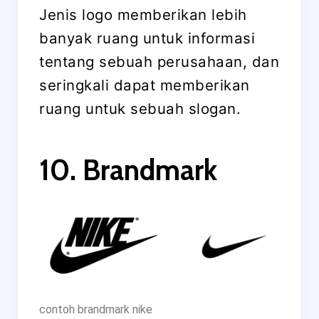
Jenis logo memberikan lebih
banyak ruang untuk informasi
tentang sebuah perusahaan, dan
seringkali dapat memberikan
ruang untuk sebuah slogan.
10. Brandmark
contoh brandmark nike