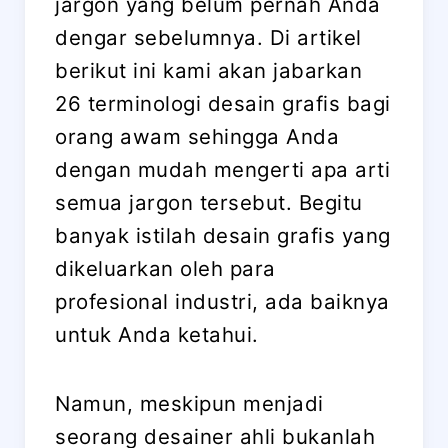
jargon yang belum pernah Anda
dengar sebelumnya. Di artikel
berikut ini kami akan jabarkan
26 terminologi desain grafis bagi
orang awam sehingga Anda
dengan mudah mengerti apa arti
semua jargon tersebut. Begitu
banyak istilah desain grafis yang
dikeluarkan oleh para
profesional industri, ada baiknya
untuk Anda ketahui.
Namun, meskipun menjadi
seorang desainer ahli bukanlah