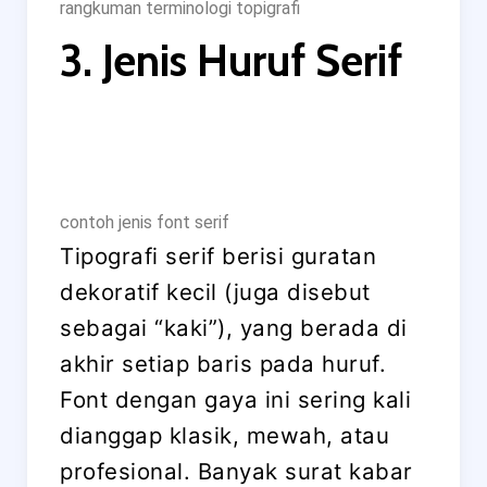
rangkuman terminologi topigrafi
3. Jenis Huruf Serif
contoh jenis font serif
Tipografi serif berisi guratan
dekoratif kecil (juga disebut
sebagai “kaki”), yang berada di
akhir setiap baris pada huruf.
Font dengan gaya ini sering kali
dianggap klasik, mewah, atau
profesional. Banyak surat kabar