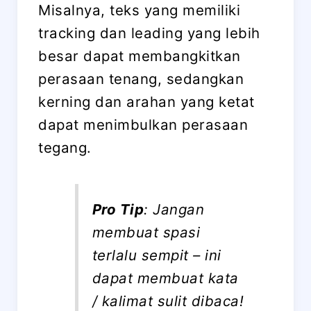
Misalnya, teks yang memiliki
tracking dan leading yang lebih
besar dapat membangkitkan
perasaan tenang, sedangkan
kerning dan arahan yang ketat
dapat menimbulkan perasaan
tegang.
Pro Tip
: Jangan
membuat spasi
terlalu sempit – ini
dapat membuat kata
/ kalimat sulit dibaca!