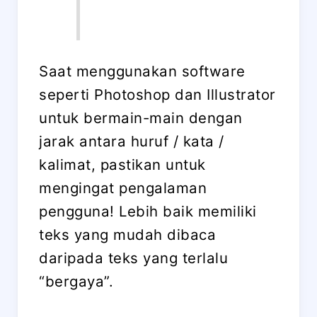
Saat menggunakan software
seperti Photoshop dan Illustrator
untuk bermain-main dengan
jarak antara huruf / kata /
kalimat, pastikan untuk
mengingat pengalaman
pengguna! Lebih baik memiliki
teks yang mudah dibaca
daripada teks yang terlalu
“bergaya”.