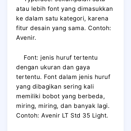
atau lebih font yang dimasukkan
ke dalam satu kategori, karena
fitur desain yang sama. Contoh:
Avenir.
Font: jenis huruf tertentu
dengan ukuran dan gaya
tertentu. Font dalam jenis huruf
yang dibagikan sering kali
memiliki bobot yang berbeda,
miring, miring, dan banyak lagi.
Contoh: Avenir LT Std 35 Light.