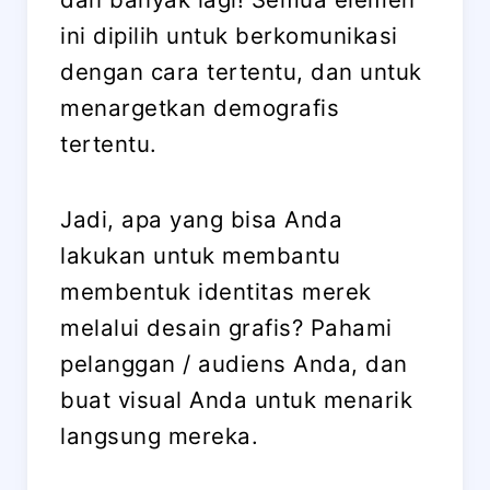
ini dipilih untuk berkomunikasi
dengan cara tertentu, dan untuk
menargetkan demografis
tertentu.
Jadi, apa yang bisa Anda
lakukan untuk membantu
membentuk identitas merek
melalui desain grafis? Pahami
pelanggan / audiens Anda, dan
buat visual Anda untuk menarik
langsung mereka.