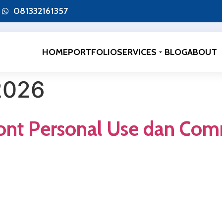
081332161357
HOME
PORTFOLIO
SERVICES
BLOG
ABOUT
2026
Font Personal Use dan Com