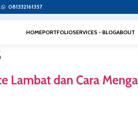
081332161357
HOME
PORTFOLIO
SERVICES
BLOG
ABOUT
5
e Lambat dan Cara Menga